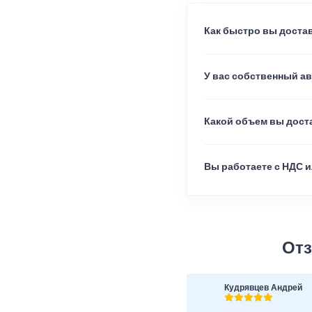
Как быстро вы достав
У вас собственный а
Какой объем вы доста
Вы работаете с НДС и
Отз
Кудрявцев Андрей