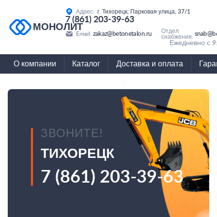
Адрес:
г. Тихорецк, Парковая улица, 37/1
7 (861) 203-39-63
МОНОЛИТ
Отдел
zakaz@betonetalon.ru
snab@be
Email:
снабжения:
Ежедневно с 9
О компании
Каталог
Доставка и оплата
Гара
ЗВОНИТЕ!
ТИХОРЕЦК
7 (861) 203-39-63