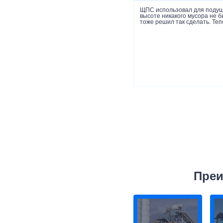
ЩПС использовал для подушк
высоте никакого мусора не 
тоже решил так сделать. Теп
Преи