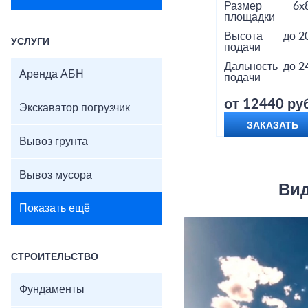
Размер
6x
площадки
Высота
до 2
УСЛУГИ
подачи
Дальность
до 2
Аренда АБН
подачи
от 12440 руб
Экскаватор погрузчик
ЗАКАЗАТЬ
Вывоз грунта
Вывоз мусора
Вид
Показать ещё
СТРОИТЕЛЬСТВО
Фундаменты