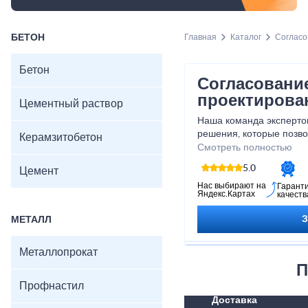
БЕТОН
Главная
Каталог
Согласо
Бетон
Согласовани
проектирова
Цементный раствор
Наша команда эксперто
решения, которые позв
Керамзитобетон
процессом согласования
Смотреть полностью
ваше время и ресурсы. 
5.0
Цемент
ли вы профессионалом в
начинаете свой путь, н
Нас выбирают на
Гарант
Яндекс.Картах
качеств
помощником в достижен
помочь вам воплотить 
МЕТАЛЛ
идеи!
Металлопрокат
П
Профнастил
Доставка