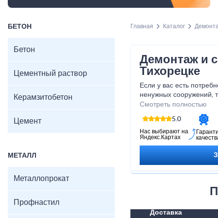
БЕТОН
Главная
Каталог
Демонта
Бетон
Демонтаж и с
Тихорецке
Цементный раствор
Если у вас есть потребн
ненужных сооружений, т
Керамзитобетон
предлагаем профессион
Смотреть полностью
сносу зданий любой сло
5.0
Цемент
современного оборудов
команда опытных специ
Нас выбирают на
Гарант
Яндекс.Картах
качеств
безопасность и качеств
строгое соблюдение сро
МЕТАЛЛ
хлопоты, связанные с д
могли сосредоточиться 
Металлопрокат
Обращайтесь к нам, и 
освободить пространств
П
Профнастил
Доставка