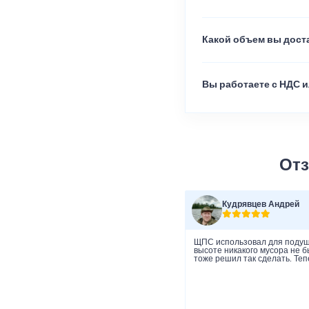
Какой объем вы доста
Вы работаете с НДС и
Отз
Кудрявцев Андрей
ЩПС использовал для подушк
высоте никакого мусора не 
тоже решил так сделать. Теп