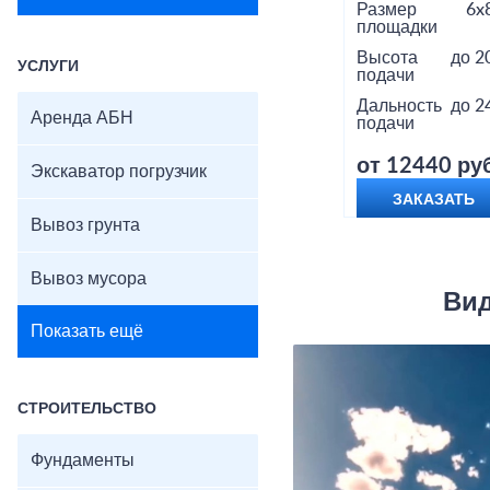
Размер
6x
площадки
Высота
до 2
УСЛУГИ
подачи
Дальность
до 2
Аренда АБН
подачи
от 12440 руб
Экскаватор погрузчик
ЗАКАЗАТЬ
Вывоз грунта
Вывоз мусора
Вид
Показать ещё
СТРОИТЕЛЬСТВО
Фундаменты