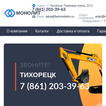
Адрес:
г. Тихорецк, Парковая улица, 37/1
7 (861) 203-39-63
МОНОЛИТ
Отдел
zakaz@betonetalon.ru
snab@be
Email:
снабжения:
Ежедневно с 9
О компании
Каталог
Доставка и оплата
Гара
ЗВОНИТЕ!
ТИХОРЕЦК
7 (861) 203-39-63