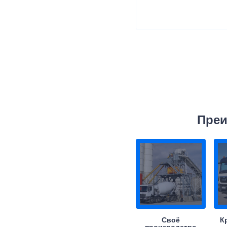
Преи
Своё
К