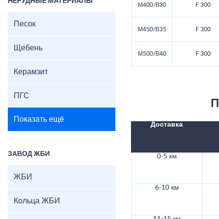
НЕРУДНЫЕ МАТЕРИАЛЫ
М400/В30
F 300
Песок
М450/В35
F 300
Щебень
М500/В40
F 300
Керамзит
ПГС
П
Показать ещё
Доставка
ЗАВОД ЖБИ
0-5 км
ЖБИ
6-10 км
Кольца ЖБИ