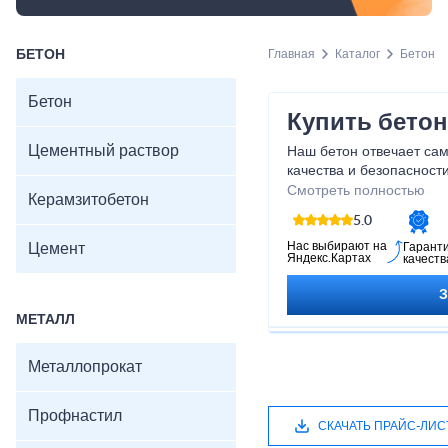
БЕТОН
Главная
Каталог
Бетон
Бетон
Купить бетон
Цементный раствор
Наш бетон отвечает са
качества и безопасност
широкий ассортимент ра
Смотреть полностью
Керамзитобетон
чтобы удовлетворить вс
5.0
команда профессионалов
выбором оптимального 
Нас выбирают на
Цемент
Гарант
Яндекс.Картах
качеств
доставку прямо на ваш 
вы получаете не только
партнера, готового под
МЕТАЛЛ
строительства. Доверьте
станет простым и успе
Металлопрокат
Профнастил
СКАЧАТЬ ПРАЙС-ЛИС