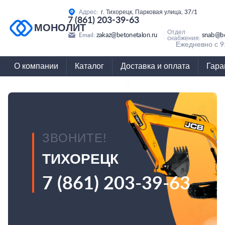
Адрес:
г. Тихорецк, Парковая улица, 37/1
7 (861) 203-39-63
МОНОЛИТ
Отдел
zakaz@betonetalon.ru
snab@be
Email:
снабжения:
Ежедневно с 9
О компании
Каталог
Доставка и оплата
Гара
ЗВОНИТЕ!
ТИХОРЕЦК
7 (861) 203-39-63