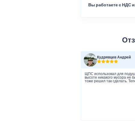
Вы работаете с НДС и
Отз
Кудрявцев Андрей
ЩПС использовал для подушк
высоте никакого мусора не 
тоже решил так сделать. Теп