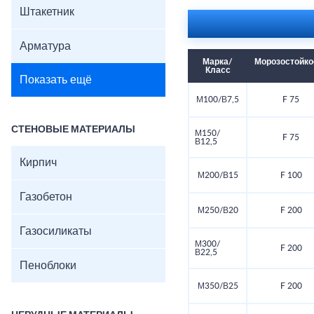
Штакетник
Арматура
Марка/
Морозостойко
Класс
Показать ещё
М100/В7,5
F 75
СТЕНОВЫЕ МАТЕРИАЛЫ
М150/
F 75
В12,5
Кирпич
М200/В15
F 100
Газобетон
М250/В20
F 200
Газосиликаты
М300/
F 200
В22,5
Пеноблоки
М350/В25
F 200