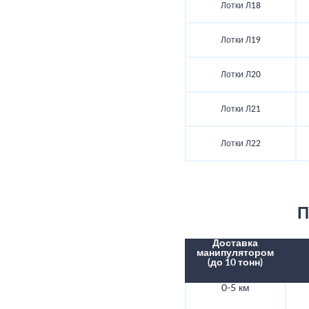
Лотки Л18
Лотки Л19
Лотки Л20
Лотки Л21
Лотки Л22
П
Доставка
манипулятором
(до 10 тонн)
0-5 км