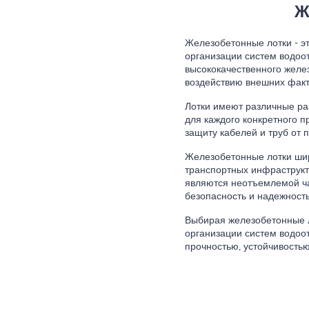
Ж
Железобетонные лотки - э
организации систем водоо
высококачественного желез
воздействию внешних факт
Лотки имеют различные ра
для каждого конкретного 
защиту кабелей и труб от 
Железобетонные лотки ши
транспортных инфраструкту
являются неотъемлемой ч
безопасность и надежност
Выбирая железобетонные л
организации систем водоо
прочностью, устойчивость