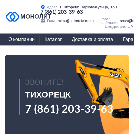
Адрес:
г. Тихорецк, Парковая улица, 37/1
7 (861) 203-39-63
МОНОЛИТ
Отдел
zakaz@betonetalon.ru
snab@be
Email:
снабжения:
Ежедневно с 9
О компании
Каталог
Доставка и оплата
Гара
ЗВОНИТЕ!
ТИХОРЕЦК
7 (861) 203-39-63