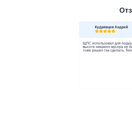
Отз
Кудрявцев Андрей
ЩПС использовал для подушк
высоте никакого мусора не 
тоже решил так сделать. Теп