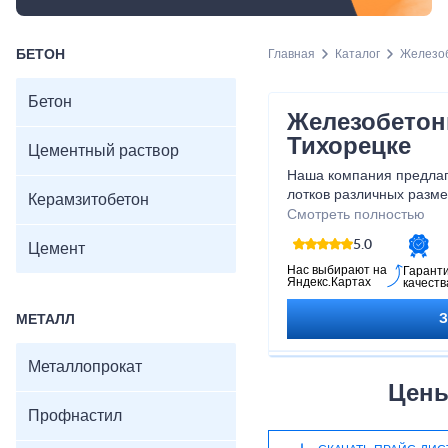
БЕТОН
Главная
Каталог
Железоб
Бетон
Железобетон
Тихорецке
Цементный раствор
Наша компания предлаг
лотков различных разме
Керамзитобетон
удовлетворить все ваш
Смотреть полностью
лотки отличаются высок
5.0
Цемент
и устойчивостью к внеш
идеальным выбором для
Нас выбирают на
Гарант
Яндекс.Картах
качеств
условиях. Не упустите 
надежную и безопасную
МЕТАЛЛ
железобетонные лотки 
Металлопрокат
Цены
Профнастил