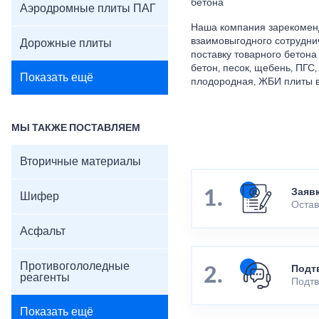
бетона
Аэродромные плиты ПАГ
Наша компания зарекомен
взаимовыгодного сотрудни
Дорожные плиты
поставку товарного бетона
бетон, песок, щебень, ПГС,
Показать ещё
плодородная, ЖБИ плиты в
МЫ ТАКЖЕ ПОСТАВЛЯЕМ
Вторичные материалы
Заяв
Шифер
Остав
Асфальт
Противогололедные
Подт
реагенты
Подтв
Показать ещё