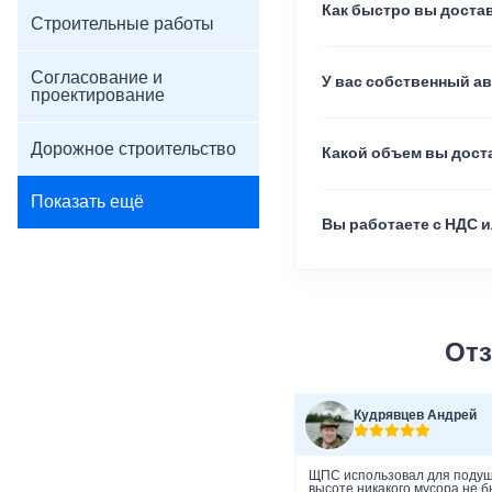
Как быстро вы достав
Строительные работы
Согласование и
У вас собственный а
проектирование
Дорожное строительство
Какой объем вы доста
Показать ещё
Вы работаете с НДС и
Отз
Кудрявцев Андрей
ЩПС использовал для подушк
высоте никакого мусора не 