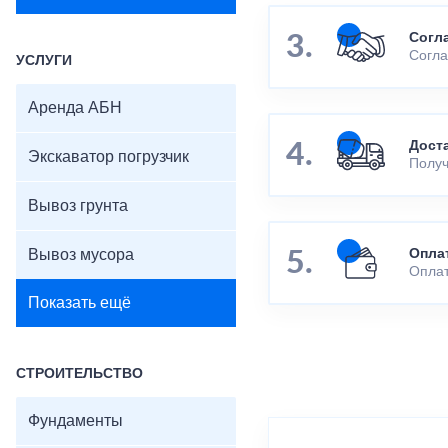
Согл
Согла
УСЛУГИ
Аренда АБН
Дост
Экскаватор погрузчик
Получ
Вывоз грунта
Вывоз мусора
Опла
Оплат
Показать ещё
СТРОИТЕЛЬСТВО
Фундаменты