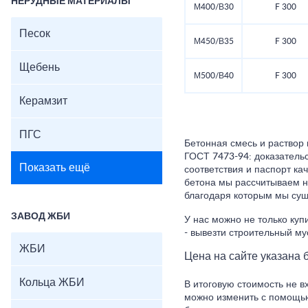
НЕРУДНЫЕ МАТЕРИАЛЫ
М400/В30
F 300
Песок
М450/В35
F 300
Щебень
М500/В40
F 300
Керамзит
ПГС
Бетонная смесь и раствор 
ГОСТ 7473-94: доказатель
Показать ещё
соответствия и паспорт ка
бетона мы рассчитываем н
благодаря которым мы сущ
ЗАВОД ЖБИ
У нас можно не только купи
- вывезти строительный му
ЖБИ
Цена на сайте указана б
Кольца ЖБИ
В итоговую стоимость не в
можно изменить с помощью