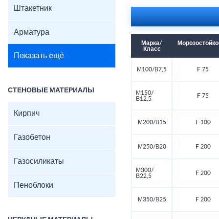
Штакетник
Арматура
Марка/
Морозостойко
Класс
Показать ещё
М100/В7,5
F 75
СТЕНОВЫЕ МАТЕРИАЛЫ
М150/
F 75
В12,5
Кирпич
М200/В15
F 100
Газобетон
М250/В20
F 200
Газосиликаты
М300/
F 200
В22,5
Пеноблоки
М350/В25
F 200