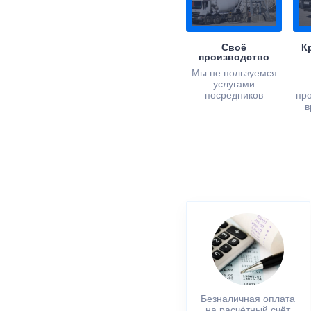
Своё
К
производство
Мы не пользуемся
услугами
посредников
пр
в
Безналичная оплата
на расчётный счёт