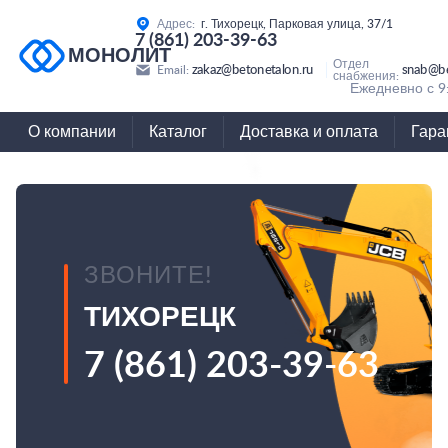
Адрес:
г. Тихорецк, Парковая улица, 37/1
7 (861) 203-39-63
МОНОЛИТ
Отдел
zakaz@betonetalon.ru
snab@be
Email:
снабжения:
Ежедневно с 9
О компании
Каталог
Доставка и оплата
Гара
ЗВОНИТЕ!
ТИХОРЕЦК
7 (861) 203-39-63