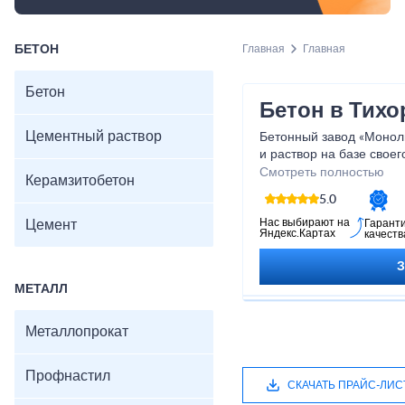
БЕТОН
Главная
Главная
Бетон
Бетон в Тихо
Цементный раствор
Бетонный завод «Монол
и раствор на базе своег
необходимы такие стро
Смотреть полностью
Керамзитобетон
щебень, поэтому мы со
5.0
и площадками Краснода
поставляют нам свою п
Нас выбирают на
Цемент
Гарант
Яндекс.Картах
качеств
МЕТАЛЛ
Металлопрокат
Профнастил
СКАЧАТЬ ПРАЙС-ЛИС