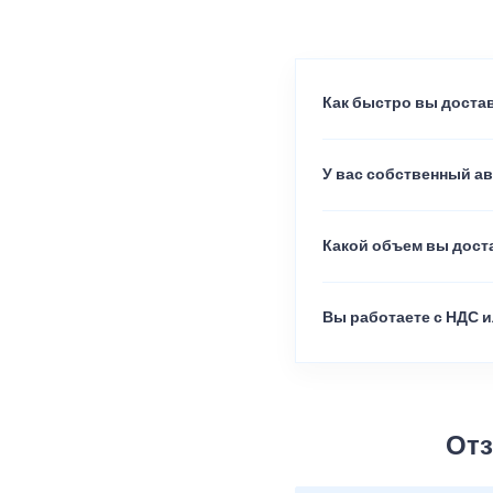
Как быстро вы достав
У вас собственный а
Какой объем вы доста
Вы работаете с НДС и
Отз