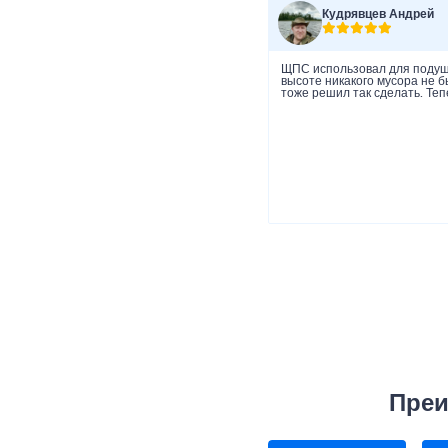
Кудрявцев Андрей
ЩПС использовал для подушк
высоте никакого мусора не 
тоже решил так сделать. Теп
Преи