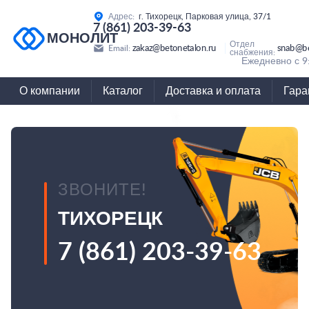
Адрес:
г. Тихорецк, Парковая улица, 37/1
7 (861) 203-39-63
МОНОЛИТ
Отдел
zakaz@betonetalon.ru
snab@be
Email:
снабжения:
Ежедневно с 9
О компании
Каталог
Доставка и оплата
Гара
ЗВОНИТЕ!
ТИХОРЕЦК
7 (861) 203-39-63