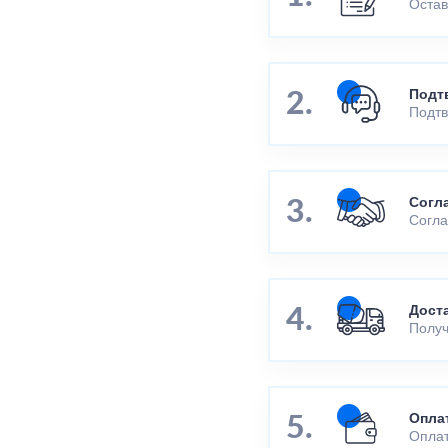
Остав
Подт
Подтв
Согл
Согла
Дост
Получ
Опла
Оплат