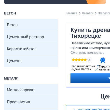
БЕТОН
Главная
Каталог
Железоб
Бетон
Купить дрен
Тихорецке
Цементный раствор
Независимо от того, нуж
офиса или коммерческо
Керамзитобетон
гарантирует эффективно
Смотреть полностью
непредвиденных пробле
5.0
Цемент
материалов, прочность и
делает наши дренажные
Нас выбирают на
Гарант
Яндекс.Картах
качеств
рынке. Позвольте нам п
комфортную среду, своб
МЕТАЛЛ
Металлопрокат
Це
Профнастил