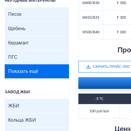
НЕРУДНЫЕ МАТЕРИАЛЫ
М400/В30
F 300
Песок
М450/В35
F 300
Щебень
М500/В40
F 300
Керамзит
Про
ПГС
СКАЧАТЬ ПРАЙС-ЛИС
Показать ещё
ЗАВОД ЖБИ
-5 °C
ЖБИ
100 руб/куб
Кольца ЖБИ
Цен