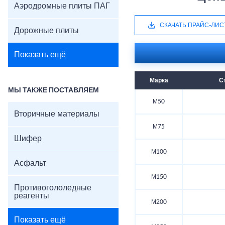
Аэродромные плиты ПАГ
СКАЧАТЬ ПРАЙС-ЛИС
Дорожные плиты
Показать ещё
Марка
С
МЫ ТАКЖЕ ПОСТАВЛЯЕМ
М50
Вторичные материалы
М75
Шифер
М100
Асфальт
М150
Противогололедные
реагенты
М200
Показать ещё