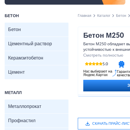
БЕТОН
Главная
Каталог
Бетон
Бетон
Бетон М250
Цементный раствор
Бетон М250 обладает в
устойчивостью к внешни
идеальным решением дл
Смотреть полностью
Керамзитобетон
дорог и других объектов
5.0
вы можете быть уверены
долговечности. Не откл
Нас выбирают на
Цемент
Гарант
Яндекс.Картах
качеств
проекты на потом - выб
надежные и крепкие кон
МЕТАЛЛ
Металлопрокат
Профнастил
СКАЧАТЬ ПРАЙС-ЛИС