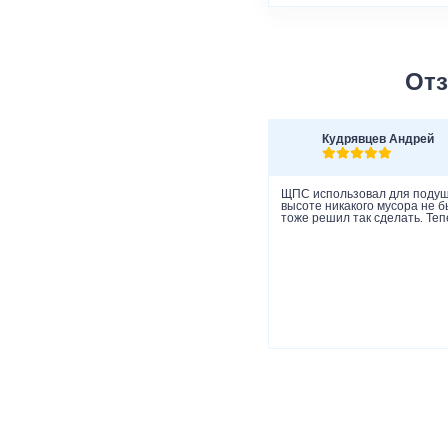
Отз
Кудрявцев Андрей
ЩПС использовал для подушк
высоте никакого мусора не 
тоже решил так сделать. Теп