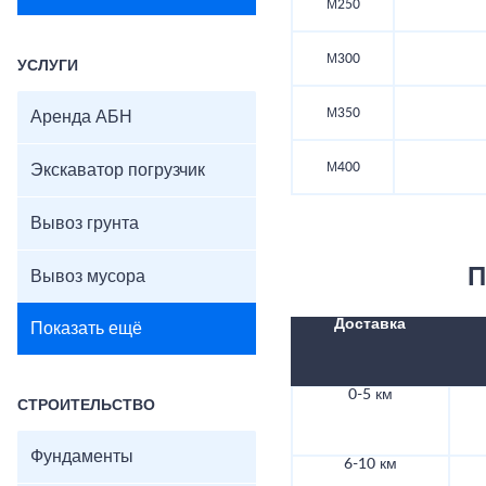
М250
М300
УСЛУГИ
М350
Аренда АБН
М400
Экскаватор погрузчик
Вывоз грунта
П
Вывоз мусора
Доставка
Показать ещё
0-5 км
СТРОИТЕЛЬСТВО
Фундаменты
6-10 км