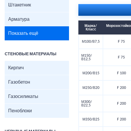
Штакетник
Арматура
Марка/
Морозостойко
Класс
Показать ещё
М100/В7,5
F 75
СТЕНОВЫЕ МАТЕРИАЛЫ
М150/
F 75
В12,5
Кирпич
М200/В15
F 100
Газобетон
М250/В20
F 200
Газосиликаты
М300/
F 200
В22,5
Пеноблоки
М350/В25
F 200