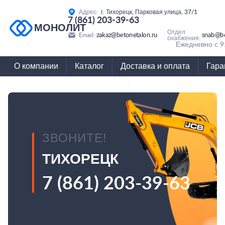
Адрес:
г. Тихорецк, Парковая улица, 37/1
7 (861) 203-39-63
МОНОЛИТ
Отдел
zakaz@betonetalon.ru
snab@be
Email:
снабжения:
Ежедневно с 9
О компании
Каталог
Доставка и оплата
Гара
ЗВОНИТЕ!
ТИХОРЕЦК
7 (861) 203-39-63