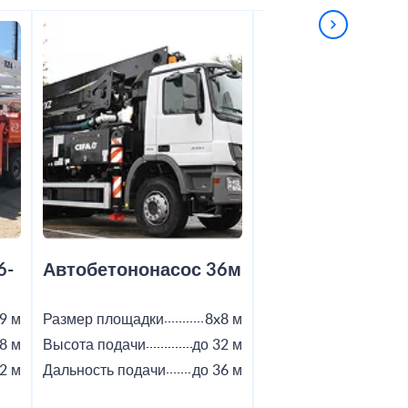
6-
Автобетононасос 36м
Автобетононас
9 м
Размер площадки
8x8 м
Размер площадки
8 м
Высота подачи
до 32 м
Высота подачи
2 м
Дальность подачи
до 36 м
Дальность подачи