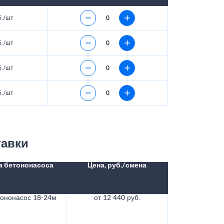
б./шт
б./шт
б./шт
б./шт
тавки
а бетононасоса
Цена, руб./смена
тононасос 18-24м
от 12 440 руб.