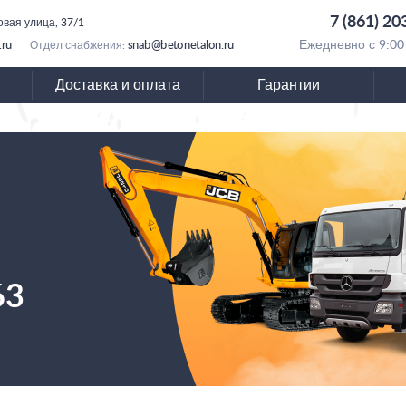
7 (861) 20
овая улица, 37/1
.ru
snab@betonetalon.ru
Ежедневно с 9:00
Отдел снабжения:
Доставка и оплата
Гарантии
63