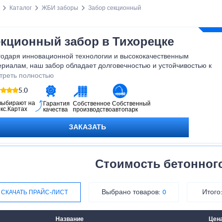
Каталог
ЖБИ заборы
Забор секционный
кционный забор в Тихорецке
годаря инновационной технологии и высококачественным
риалам, наш забор обладает долговечностью и устойчивостью к
шним воздействиям. Будьте уверены, что ваше имущество будет
треть полностью
жно защищено, а ваш дом или бизнес будут выглядеть стильно и
5.0
ременно. Приобретите бетонный секционный забор уже сегодня и
лаждайтесь его преимуществами на протяжении многих лет!
выбирают на
Гарантия
Собственное
Собственный
кс.Картах
качества
производство
автопарк
ЗАКАЗАТЬ
Стоимость бетонног
Выбрано товаров:
Итого
СКАЧАТЬ ПРАЙС-ЛИСТ
0
Название
Цен