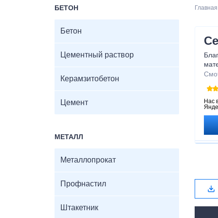
БЕТОН
Главная
Бетон
Се
Цементный раствор
Бла
мате
вне
Смо
Керамзитобетон
наде
сов
нас
Нас 
Цемент
Янде
МЕТАЛЛ
Металлопрокат
Профнастил
Штакетник