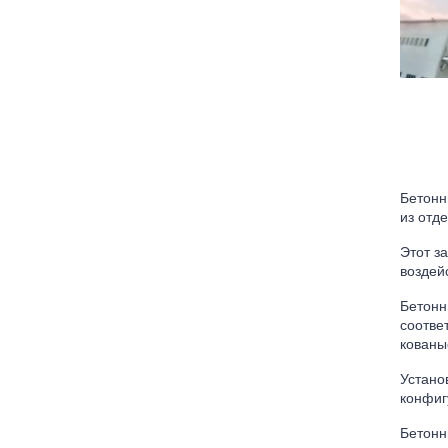
Бетонн
из отд
Этот з
воздей
Бетонн
соотве
кованы
Устано
конфиг
Бетонн