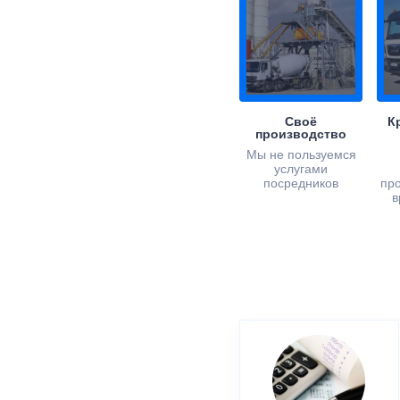
Своё
К
производство
Мы не пользуемся
услугами
посредников
пр
в