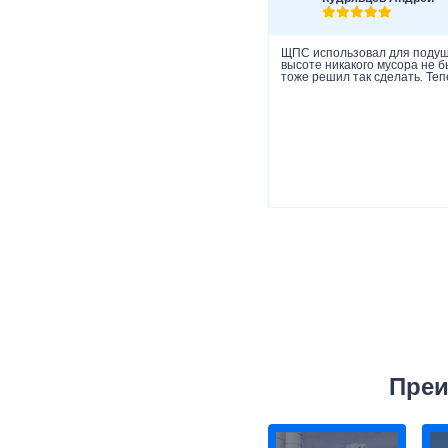
ЩПС использовал для подушк
высоте никакого мусора не 
тоже решил так сделать. Теп
Преи