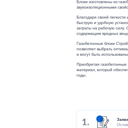
Блоки изготовлены из газ
звукоизоляционными свойс
Благодаря своей легкости
быструю и удобную установ
затраты на рабочую силу. 
содержащим вредных веще
Газобетонные блоки Строй
позволяет выбрать оптима
и могут быть использованы
Приобретая газобетонные 
материал, который обеспеч
годы.
Заяв
Остав