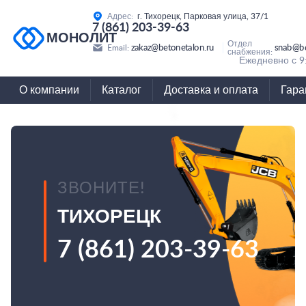
Адрес:
г. Тихорецк, Парковая улица, 37/1
7 (861) 203-39-63
МОНОЛИТ
Отдел
zakaz@betonetalon.ru
snab@be
Email:
снабжения:
Ежедневно с 9
О компании
Каталог
Доставка и оплата
Гара
ЗВОНИТЕ!
ТИХОРЕЦК
7 (861) 203-39-63