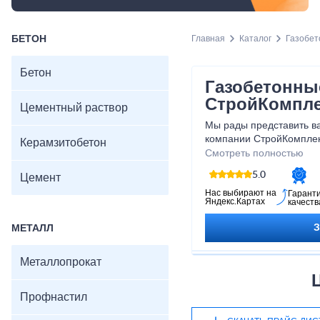
БЕТОН
Главная
Каталог
Газобет
Бетон
Газобетонны
СтройКомпле
Цементный раствор
Мы рады представить ва
компании СтройКомплек
Керамзитобетон
вашего строительства. 
Смотреть полностью
газобетона от СтройКом
5.0
Цемент
долговечное строение, к
вашу семью на протяже
Нас выбирают на
Гарант
Яндекс.Картах
качеств
газобетонные блоки Стр
комфортное и безопасно
МЕТАЛЛ
работы!
Металлопрокат
Профнастил