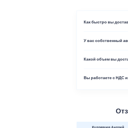
Как быстро вы достав
У вас собственный а
Какой объем вы доста
Вы работаете с НДС и
Отз
Кудрявцев Андрей