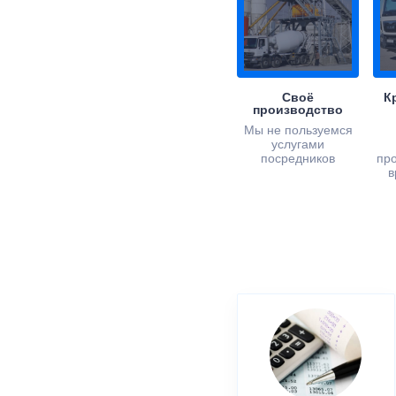
Своё
К
производство
Мы не пользуемся
услугами
посредников
пр
в