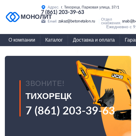
Адрес:
г. Тихорецк, Парковая улица, 37/1
7 (861) 203-39-63
МОНОЛИТ
Отдел
zakaz@betonetalon.ru
snab@be
Email:
снабжения:
Ежедневно с 9
О компании
Каталог
Доставка и оплата
Гара
ЗВОНИТЕ!
ТИХОРЕЦК
7 (861) 203-39-63