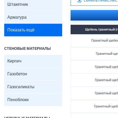
СКАЧАТЬ ПРАЙС-ЛИС
Штакетник
Арматура
Показать ещё
Щебень гранитный (г
Гранитный щебень
СТЕНОВЫЕ МАТЕРИАЛЫ
Гранитный ще
Кирпич
Гранитный щеб
Газобетон
Гранитный щеб
Газосиликаты
Гранитный щеб
Пеноблоки
Гранитный щеб