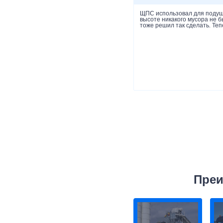
ЩПС использовал для подушк
высоте никакого мусора не 
тоже решил так сделать. Теп
Преи