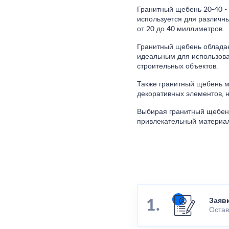
Гранитный щебень 20-40 -
используется для различн
от 20 до 40 миллиметров.
Гранитный щебень обладае
идеальным для использован
строительных объектов.
Также гранитный щебень м
декоративных элементов, 
Выбирая гранитный щебень
привлекательный материал
Заяв
Остав