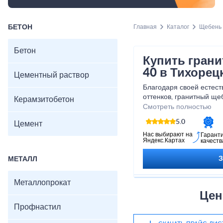
БЕТОН
Главная
Каталог
Щебень
Бетон
Купить грани
40 в Тихорец
Цементный раствор
Благодаря своей естест
оттенков, гранитный ще
Керамзитобетон
украшением любого объ
Смотреть полностью
гранитный щебень, вы 
5.0
Цемент
качество и надежность.
удовольствием поможем
Нас выбирают на
Гарант
Яндекс.Картах
качеств
этого прекрасного мате
МЕТАЛЛ
Металлопрокат
Цен
Профнастил