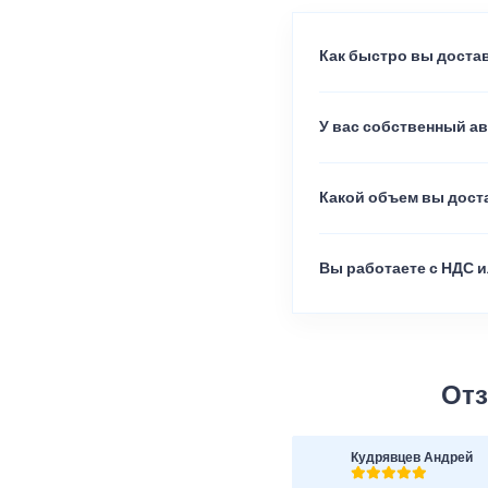
Как быстро вы достав
У вас собственный а
Какой объем вы доста
Вы работаете с НДС и
Отз
Кудрявцев Андрей