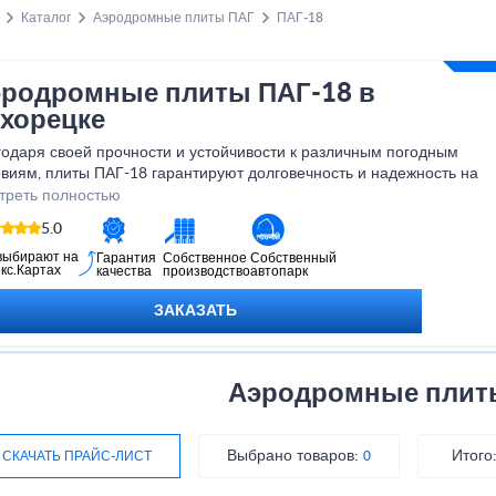
Каталог
Аэродромные плиты ПАГ
ПАГ-18
родромные плиты ПАГ-18 в
хорецке
годаря своей прочности и устойчивости к различным погодным
виям, плиты ПАГ-18 гарантируют долговечность и надежность на
яжении многих лет. Не упустите возможность улучшить свою
треть полностью
раструктуру с помощью аэродромных плит ПАГ-18 и обеспечить
5.0
пасность для всех пользователей вашего аэродрома.
выбирают на
Гарантия
Собственное
Собственный
кс.Картах
качества
производство
автопарк
ЗАКАЗАТЬ
Аэродромные плиты
Выбрано товаров:
Итого
СКАЧАТЬ ПРАЙС-ЛИСТ
0