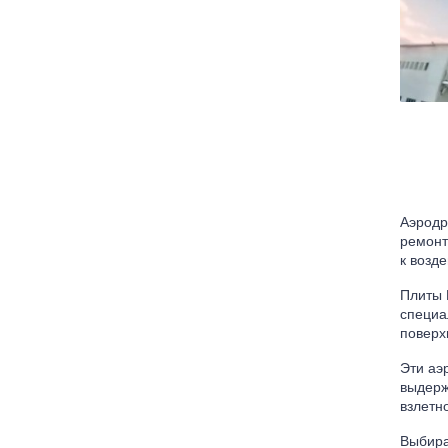
Аэродр
ремонт
к возд
Плиты 
специа
поверх
Эти аэ
выдерж
взлетн
Выбира