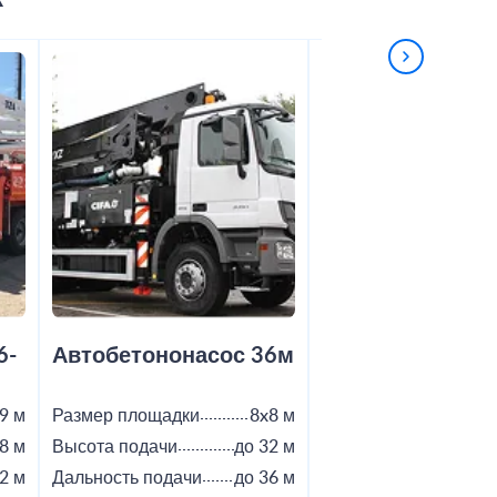
6-
Автобетононасос 36м
Автобетононас
9 м
Размер площадки
8x8 м
Размер площадки
8 м
Высота подачи
до 32 м
Высота подачи
2 м
Дальность подачи
до 36 м
Дальность подачи