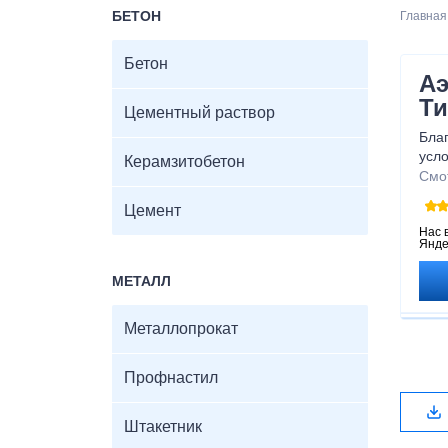
БЕТОН
Главная
Бетон
Аэ
Ти
Цементный раствор
Бла
усло
Керамзитобетон
прот
Смо
инф
Цемент
безо
Нас 
Янде
МЕТАЛЛ
Металлопрокат
Профнастил
Штакетник