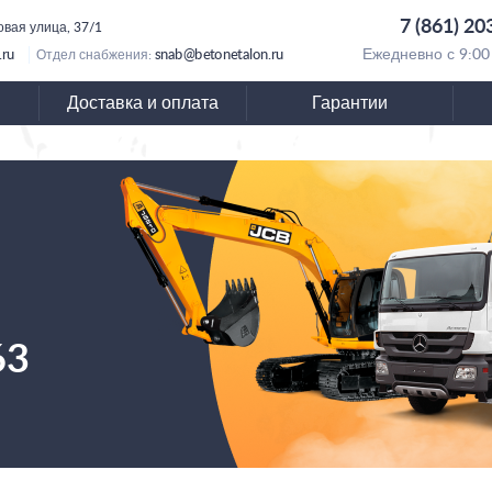
7 (861) 20
овая улица, 37/1
.ru
snab@betonetalon.ru
Ежедневно с 9:00
Отдел снабжения:
Доставка и оплата
Гарантии
63