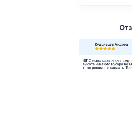
Отз
Кудрявцев Андрей
ЩПС использовал для подушк
высоте никакого мусора не 
тоже решил так сделать. Теп