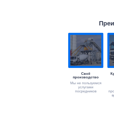
Преи
Своё
К
производство
Мы не пользуемся
услугами
посредников
пр
в