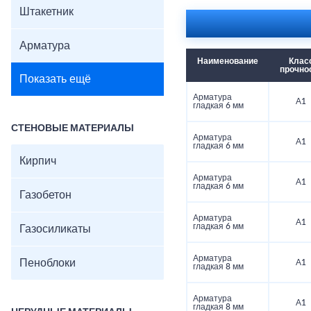
Штакетник
Арматура
Наименование
Клас
прочно
Показать ещё
Арматура
А1
гладкая 6 мм
СТЕНОВЫЕ МАТЕРИАЛЫ
Арматура
А1
гладкая 6 мм
Кирпич
Арматура
А1
гладкая 6 мм
Газобетон
Арматура
А1
гладкая 6 мм
Газосиликаты
Арматура
Пеноблоки
А1
гладкая 8 мм
Арматура
А1
гладкая 8 мм