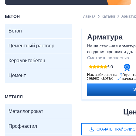
БЕТОН
Главная
Каталог
Армату
Бетон
Арматура
Цементный раствор
Наша стальная арматур
создания крепких и дол
своей прочности и устой
Смотреть полностью
Керамзитобетон
обеспечивает безопасно
5.0
строительных проектах
гарантирует высокое ка
Нас выбирают на
Цемент
Гарант
Яндекс.Картах
качеств
доставку. Позвольте на
строительные идеи в р
стальной арматуры!
МЕТАЛЛ
Цен
Металлопрокат
Профнастил
СКАЧАТЬ ПРАЙС-ЛИС