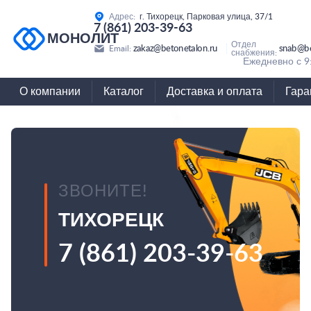
Адрес:
г. Тихорецк, Парковая улица, 37/1
7 (861) 203-39-63
МОНОЛИТ
Отдел
zakaz@betonetalon.ru
snab@be
Email:
снабжения:
Ежедневно с 9
О компании
Каталог
Доставка и оплата
Гара
ЗВОНИТЕ!
ТИХОРЕЦК
7 (861) 203-39-63