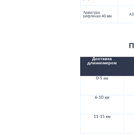
Арматура
А3
рифленая 40 мм
П
Доставка
длинномером
0-5 км
6-10 км
11-15 км