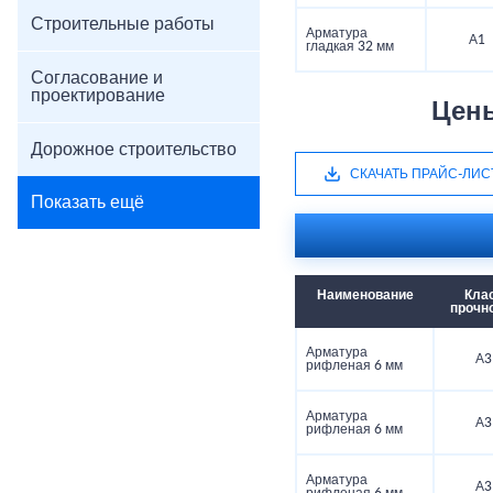
Строительные работы
Арматура
А1
гладкая 32 мм
Согласование и
проектирование
Цены
Дорожное строительство
СКАЧАТЬ ПРАЙС-ЛИС
Показать ещё
Наименование
Кла
прочн
Арматура
А3
рифленая 6 мм
Арматура
А3
рифленая 6 мм
Арматура
А3