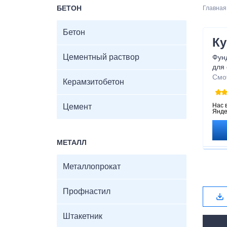
БЕТОН
Главная
Бетон
Ку
Цементный раствор
Фун
для
ком
Смо
Керамзитобетон
обе
подх
комм
Нас 
Цемент
Янде
кач
МЕТАЛЛ
Металлопрокат
Профнастил
Штакетник