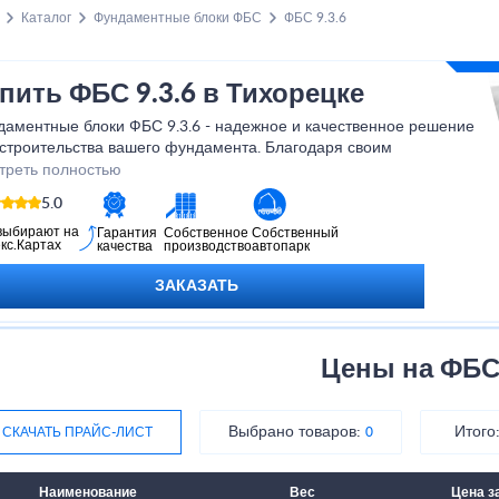
Каталог
Фундаментные блоки ФБС
ФБС 9.3.6
пить ФБС 9.3.6 в Тихорецке
даментные блоки ФБС 9.3.6 - надежное и качественное решение
 строительства вашего фундамента. Благодаря своим
пактным размерам и удобной форме, они легко монтируются и
треть полностью
спечивают быструю и эффективную укладку. ФБС 9.3.6 идеально
5.0
одят для строительства как небольших домов, так и
ерческих зданий. Не упустите возможность приобрести
выбирают на
Гарантия
Собственное
Собственный
кс.Картах
качества
производство
автопарк
ественные фундаментные блоки по выгодной цене!
ЗАКАЗАТЬ
Цены на ФБ
Выбрано товаров:
Итого
СКАЧАТЬ ПРАЙС-ЛИСТ
0
Наименование
Вес
Цена з