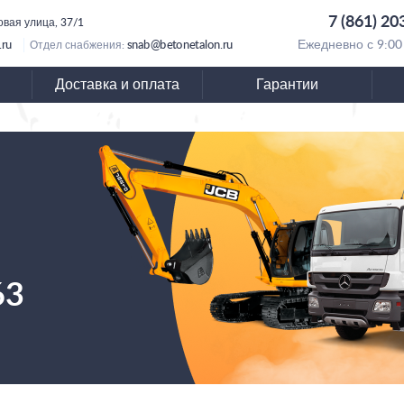
7 (861) 20
овая улица, 37/1
.ru
snab@betonetalon.ru
Ежедневно с 9:00
Отдел снабжения:
Доставка и оплата
Гарантии
63