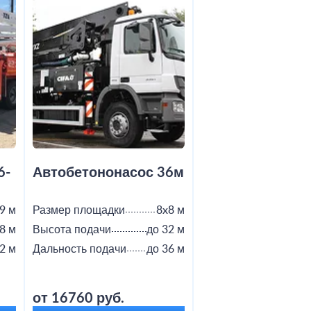
6-
Автобетононасос 36м
Автобетононас
9 м
Размер площадки
8x8 м
Размер площадки
8 м
Высота подачи
до 32 м
Высота подачи
2 м
Дальность подачи
до 36 м
Дальность подачи
от 16760 руб.
от 18800 руб.